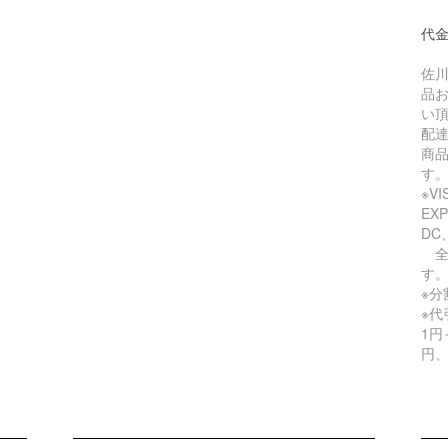
代金
佐
品
い
配
商
す
※V
EX
DC
全
す
※
※代
1円
円、