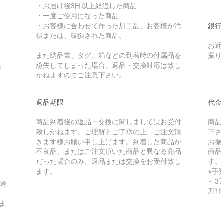
・お届け後3日以上経過した商品
・一度ご使用になった商品
・お客様に合わせて作った加工品、お客様が汚
銀行
損または、破損された商品。
お
また納品書、タグ、箱などの到着時の付属品を
振
兵
紛失してしまった場合、返品・交換対応は致し
かねますのでご注意下さい。
返品期限
代金
商品到着後の返品・交換に関しましてはお受付
商
致しかねます。ご理解とご了承の上、ご注文頂
下
きます様お願い申し上げます。到着した商品が
お
不良品、またはご注文頂いた商品と異なる商品
商
だった場合のみ、返品または交換をお受付致し
す
ます。
※手
～3
は送
万1
ま